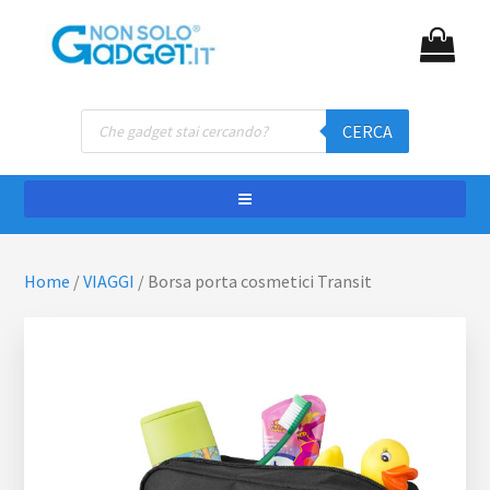
Passa
Passa
NON SOLO GADGET
Gadget personalizzati
al
al
contenuto
piè
principale
di
Ricerca
pagina
CERCA
prodotti
Home
/
VIAGGI
/
Borsa porta cosmetici Transit