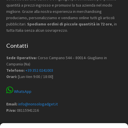
quantità a prezzi ingrosso e promuovi la tua azienda nel modo
migliore. Grazie alla nostra esperienza in merchandising
produciamo, personalizziamo e vendiamo online tutti gli articoli
pubblicitari.
Spediamo ordini di piccole quantità in 72 ore
, in
tutta Italia senza alcun sovraprezzo.
Contatti
Sede Operativa:
Corso Campano 544 – 80014- Giugliano in
Campania (Na)
Telefono:
+39 352 0241003
Orari:
[Lun-Ven 9:00 / 18:00]
WhatsApp
Email:
info@nonsologadget.it
P.iva:
08115941216
Menù