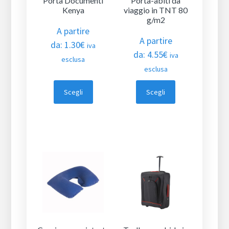
Porta Documenti
Porta-abiti da
Kenya
viaggio in TNT 80
g/m2
A partire
A partire
da:
1.30
€
iva
da:
4.55
€
iva
esclusa
esclusa
Scegli
Scegli