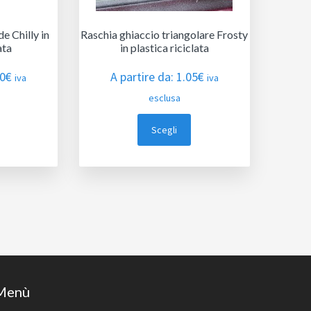
e Chilly in
Raschia ghiaccio triangolare Frosty
ata
in plastica riciclata
40
€
A partire da:
1.05
€
iva
iva
esclusa
Scegli
Menù