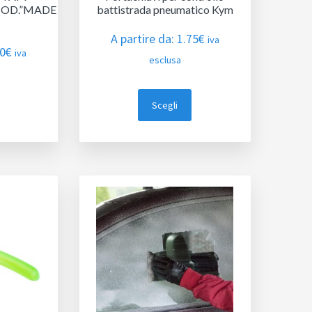
MOD.”MADE
battistrada pneumatico Kym
A partire da:
1.75
€
iva
40
€
iva
esclusa
Scegli