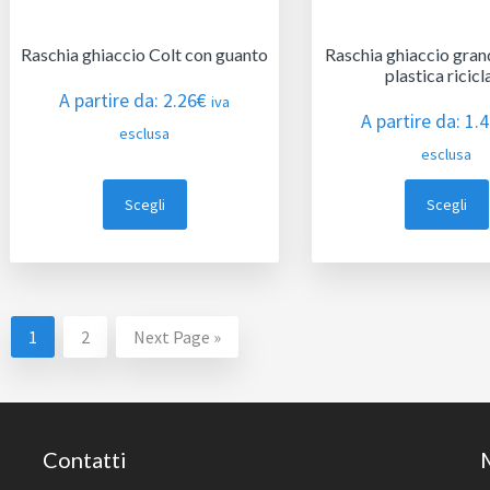
Raschia ghiaccio Colt con guanto
Raschia ghiaccio grand
plastica ricicl
A partire da:
2.26
€
iva
A partire da:
1.
esclusa
esclusa
Scegli
Scegli
1
2
Next Page »
Contatti