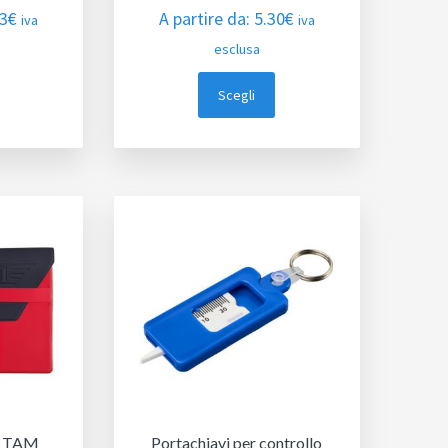
33
€
A partire da:
5.30
€
iva
iva
esclusa
Scegli
i TAM
Portachiavi per controllo