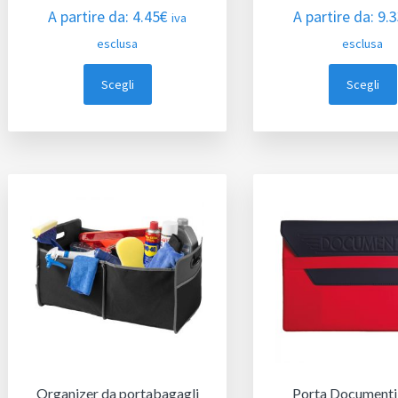
A partire da:
4.45
€
A partire da:
9.
iva
esclusa
esclusa
Scegli
Scegli
Organizer da portabagagli
Porta Document