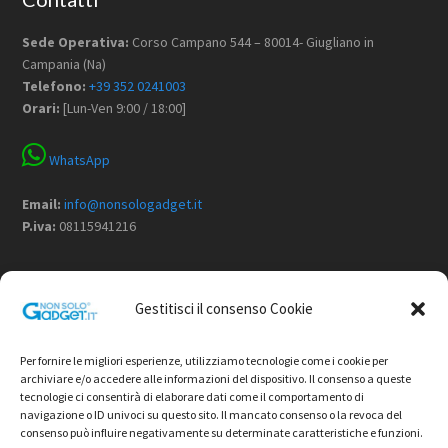
Sede Operativa:
Corso Campano 544 – 80014- Giugliano in
Campania (Na)
Telefono:
+39 352 0241003
Orari:
[Lun-Ven 9:00 / 18:00]
WhatsApp
Email:
info@nonsologadget.it
P.iva:
08115941216
Menù
Gestitisci il consenso Cookie
Home
Chi Siamo
Per fornire le migliori esperienze, utilizziamo tecnologie come i cookie per
Non Solo Gadget
archiviare e/o accedere alle informazioni del dispositivo. Il consenso a queste
tecnologie ci consentirà di elaborare dati come il comportamento di
Shop
navigazione o ID univoci su questo sito. Il mancato consenso o la revoca del
Contatti
consenso può influire negativamente su determinate caratteristiche e funzioni.