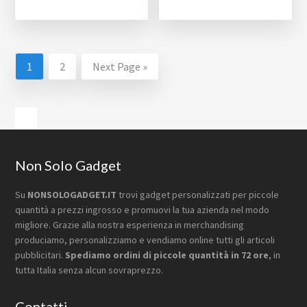
1
2
Next Page »
Barra
laterale
primaria
Footer
Non Solo Gadget
Su
NONSOLOGADGET.IT
trovi gadget personalizzati per piccole
quantità a prezzi ingrosso e promuovi la tua azienda nel modo
migliore. Grazie alla nostra esperienza in merchandising
produciamo, personalizziamo e vendiamo online tutti gli articoli
pubblicitari.
Spediamo ordini di piccole quantità in 72 ore
, in
tutta Italia senza alcun sovraprezzo.
Contatti