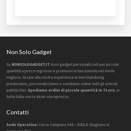
Footer
Non Solo Gadget
Su
NONSOLOGADGET.IT
trovi gadget personalizzati per piccole
quantità a prezzi ingrosso e promuovi la tua azienda nel modo
migliore. Grazie alla nostra esperienza in merchandising
produciamo, personalizziamo e vendiamo online tutti gli articoli
pubblicitari.
Spediamo ordini di piccole quantità in 72 ore
, in
tutta Italia senza alcun sovraprezzo.
Contatti
Sede Operativa:
Corso Campano 544 – 80014- Giugliano in