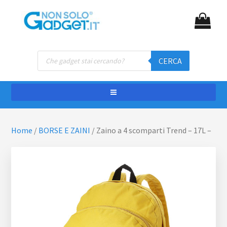
Passa
Passa
NON SOLO GADGET
Gadget personalizzati
al
al
contenuto
piè
principale
di
Ricerca
pagina
CERCA
prodotti
Home
/
BORSE E ZAINI
/
Zaino a 4 scomparti Trend – 17L –