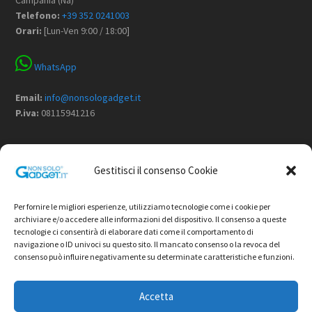
Campania (Na)
Telefono:
+39 352 0241003
Orari:
[Lun-Ven 9:00 / 18:00]
WhatsApp
Email:
info@nonsologadget.it
P.iva:
08115941216
Menù
Gestitisci il consenso Cookie
Home
Chi Siamo
Per fornire le migliori esperienze, utilizziamo tecnologie come i cookie per
Non Solo Gadget
archiviare e/o accedere alle informazioni del dispositivo. Il consenso a queste
tecnologie ci consentirà di elaborare dati come il comportamento di
Shop
navigazione o ID univoci su questo sito. Il mancato consenso o la revoca del
Contatti
consenso può influire negativamente su determinate caratteristiche e funzioni.
Termini e condizioni di vendita
Privacy Policy
Accetta
Cookie Policy