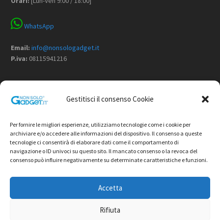
Orari:
[Lun-Ven 9:00 / 18:00]
WhatsApp
Email:
info@nonsologadget.it
P.iva:
08115941216
Menù
Gestitisci il consenso Cookie
Home
Chi Siamo
Per fornire le migliori esperienze, utilizziamo tecnologie come i cookie per
Non Solo Gadget
archiviare e/o accedere alle informazioni del dispositivo. Il consenso a queste
tecnologie ci consentirà di elaborare dati come il comportamento di
Shop
navigazione o ID univoci su questo sito. Il mancato consenso o la revoca del
Contatti
consenso può influire negativamente su determinate caratteristiche e funzioni.
Termini e condizioni di vendita
Privacy Policy
Accetta
Cookie Policy
Rifiuta