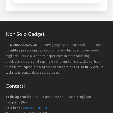
Footer
Non Solo Gadget
Su
NONSOLOGADGET.IT
trovi gadget personalizzati per piccole
quantità a prezzi ingrosso e promuovi la tua azienda nel modo
migliore. Grazie alla nostra esperienza in merchandising
produciamo, personalizziamo e vendiamo online tutti gli articoli
pubblicitari.
Spediamo ordini di piccole quantità in 72 ore
, in
tutta Italia senza alcun sovraprezzo.
Contatti
Sede Operativa:
Corso Campano 544 – 80014- Giugliano in
Campania (Na)
Telefono:
+39 352 0241003