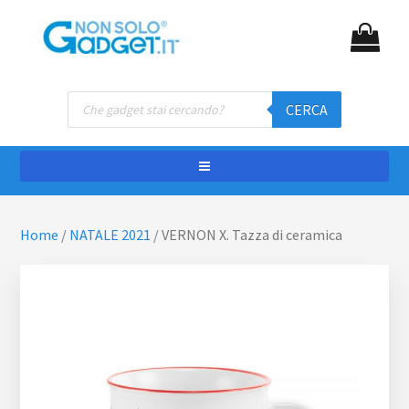
Passa
Passa
NON SOLO GADGET
Gadget personalizzati
al
al
contenuto
piè
principale
di
Ricerca
pagina
CERCA
prodotti
Home
/
NATALE 2021
/
VERNON X. Tazza di ceramica