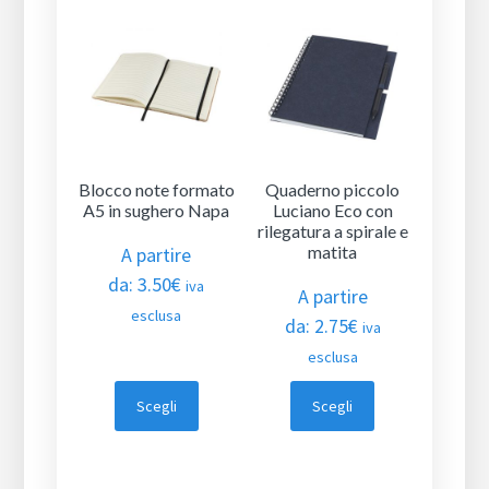
Blocco note formato
Quaderno piccolo
A5 in sughero Napa
Luciano Eco con
rilegatura a spirale e
matita
A partire
da:
3.50
€
iva
A partire
esclusa
da:
2.75
€
iva
esclusa
Scegli
Scegli