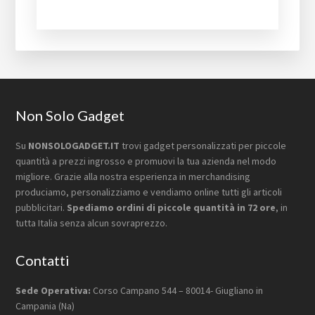
Footer
Non Solo Gadget
Su
NONSOLOGADGET.IT
trovi gadget personalizzati per piccole
quantità a prezzi ingrosso e promuovi la tua azienda nel modo
migliore. Grazie alla nostra esperienza in merchandising
produciamo, personalizziamo e vendiamo online tutti gli articoli
pubblicitari.
Spediamo ordini di piccole quantità in 72 ore
, in
tutta Italia senza alcun sovraprezzo.
Contatti
Sede Operativa:
Corso Campano 544 – 80014- Giugliano in
Campania (Na)