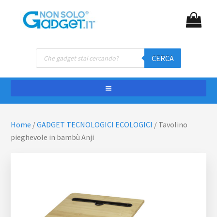
Passa
Passa
NON SOLO GADGET
Gadget personalizzati
al
al
contenuto
piè
principale
di
Ricerca
pagina
CERCA
prodotti
Home
/
GADGET TECNOLOGICI ECOLOGICI
/
Tavolino
pieghevole in bambù Anji