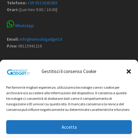
Telefono:
+39 352 0241003
Orari:
[Lun-Ven 9:00 / 18:00]
WhatsApp
Email:
info@nonsologadget.it
P.iva:
08115941216
Menù
Gestitisci il consenso Cookie
Home
Chi Siamo
Per fornire le migliori esperienze, utilizziamo tecnologie come i cookie per
Non Solo Gadget
archiviare e/o accedere alle informazioni del dispositivo. Il consenso a queste
tecnologie ci consentirà di elaborare dati come il comportamento di
Shop
navigazione o ID univoci su questo sito. Il mancato consenso o la revoca del
Contatti
consenso può influire negativamente su determinate caratteristiche e funzioni.
Termini e condizioni di vendita
Privacy Policy
Accetta
Cookie Policy