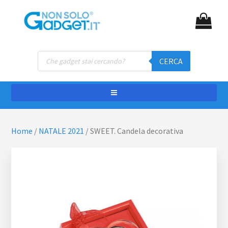
Passa
Passa
NON SOLO GADGET
Gadget personalizzati
al
al
contenuto
piè
principale
di
Ricerca
pagina
CERCA
prodotti
Home
/
NATALE 2021
/
SWEET. Candela decorativa