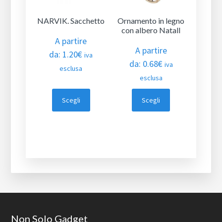
NARVIK. Sacchetto
Ornamento in legno
con albero Natall
A partire
A partire
da:
1.20
€
iva
da:
0.68
€
iva
esclusa
esclusa
Scegli
Scegli
Footer
Non Solo Gadget