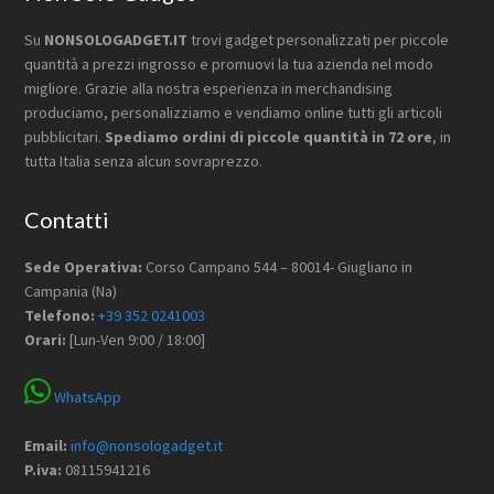
Su
NONSOLOGADGET.IT
trovi gadget personalizzati per piccole
quantità a prezzi ingrosso e promuovi la tua azienda nel modo
migliore. Grazie alla nostra esperienza in merchandising
produciamo, personalizziamo e vendiamo online tutti gli articoli
pubblicitari.
Spediamo ordini di piccole quantità in 72 ore
, in
tutta Italia senza alcun sovraprezzo.
Contatti
Sede Operativa:
Corso Campano 544 – 80014- Giugliano in
Campania (Na)
Telefono:
+39 352 0241003
Orari:
[Lun-Ven 9:00 / 18:00]
WhatsApp
Email:
info@nonsologadget.it
P.iva:
08115941216