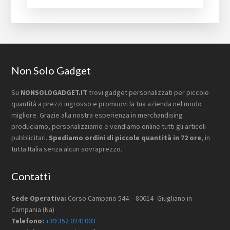
Footer
Non Solo Gadget
Su
NONSOLOGADGET.IT
trovi gadget personalizzati per piccole
quantità a prezzi ingrosso e promuovi la tua azienda nel modo
migliore. Grazie alla nostra esperienza in merchandising
produciamo, personalizziamo e vendiamo online tutti gli articoli
pubblicitari.
Spediamo ordini di piccole quantità in 72 ore
, in
tutta Italia senza alcun sovraprezzo.
Contatti
Sede Operativa:
Corso Campano 544 – 80014- Giugliano in
Campania (Na)
Telefono:
+39 352 0241003