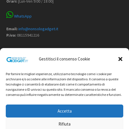
Orari:
[Lun-Ven 9:00 / 18:00]
WhatsApp
Email:
info@nonsologadget.it
P.iva:
08115941216
Menù
Gestitisci il consenso Cookie
Home
Chi Siamo
Per fornire le migliori esperienze, utilizziamo tecnologie come i cookie per
Non Solo Gadget
archiviare e/o accedere alle informazioni del dispositivo. Il consenso a queste
tecnologie ci consentirà di elaborare dati come il comportamento di
Shop
navigazione o ID univoci su questo sito. Il mancato consenso o la revoca del
Contatti
consenso può influire negativamente su determinate caratteristiche e funzioni.
Termini e condizioni di vendita
Privacy Policy
Accetta
Cookie Policy
Rifiuta