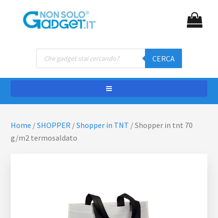
Passa
Passa
NON SOLO GADGET
Gadget personalizzati
al
al
contenuto
piè
principale
di
Ricerca
pagina
CERCA
prodotti
Home
/
SHOPPER
/
Shopper in TNT
/
Shopper in tnt 70
g/m2 termosaldato