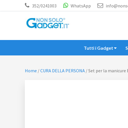
Passa
Passa
352/0241003
WhatsApp
info@nonso
al
al
contenuto
piè
principale
di
NON SOLO GADGET
Gadget personalizzati
pagina
Tutti i Gadget
Home
/
CURA DELLA PERSONA
/
Set per la manicure 