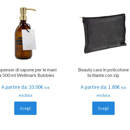
spenser di sapone per le mani
Beauty case in policotone
a 500 ml Wellmark Bubbles
brillante con zip
A partire da:
33.00
€
A partire da:
1.80
€
iva
iva
esclusa
esclusa
Scegli
Scegli