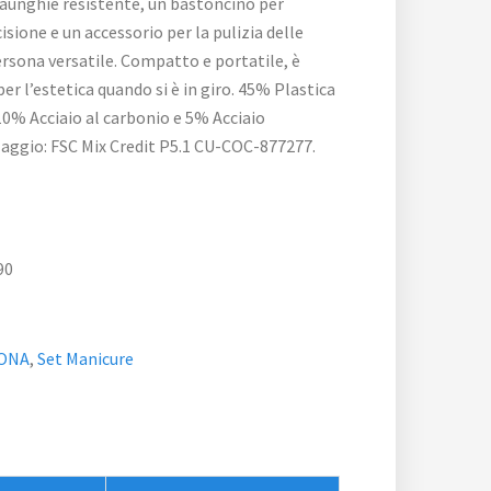
liaunghie resistente, un bastoncino per
isione e un accessorio per la pulizia delle
ersona versatile. Compatto e portatile, è
 per l’estetica quando si è in giro. 45% Plastica
0% Acciaio al carbonio e 5% Acciaio
laggio: FSC Mix Credit P5.1 CU-COC-877277.
90
SONA
,
Set Manicure