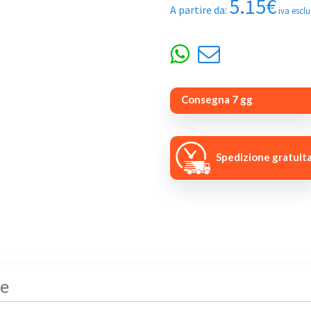
5.15
€
A partire da:
iva escl
Consegna 7 gg
Spedizione gratuit
he