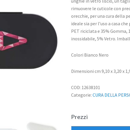
unghie in vetro liscio, un tag
rimuovere le cuticole con prec
orecchie, per una cura della p
ideale sia per l’uso a casa che
PET riciclata e 35% Gomma, 1
inossidabile, 5% Vetro. Imbal
Colori Bianco Nero
Dimensioni cm 9,10 x 3,20 x 1,
COD:
12638101
Categorie:
CURA DELLA PER
Prezzi