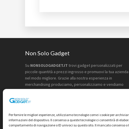
Footer
Non Solo Gadget
Su
NONSOLOGADGET.IT
trovi gadget personalizzati per
piccole quantità a prezzi ingrosso e promuovi la tua azienda
nel modo migliore. Grazie alla nostra esperienza in
merchandising produciamo, personalizziamo e vendiamo
online tutti gli articoli pubblicitari.
Spediamo ordini di
piccole quantità in 72 ore
, in tutta Italia senza alcun
sovraprezzo.
Per fornire le migliori esperienze, utilizziamo tecnologie come i cookie per archivia
informazioni del dispositivo. Il consenso a queste tecnologie ci consentirà di elabor
comportamento di navigazione o ID univoci su questo sito. Il mancato consenso o 