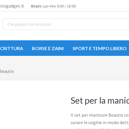
logadget.it
Orari:
Lun-Ven 9:00 / 18:00
Ricerca
prodotti
SCRITTURA
BORSE E ZAINI
SPORT E TEMPO LIBERO
Beautix
Set per la mani
Il set per manicure Beautix co
curare le unghie in modo dett