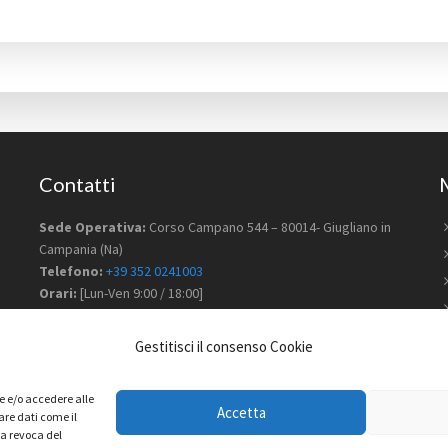
Contatti
Sede Operativa:
Corso Campano 544 – 80014- Giugliano in
Campania (Na)
Telefono:
+39 352 0241003
Orari:
[Lun-Ven 9:00 / 18:00]
WhatsApp
Gestitisci il consenso Cookie
Email:
info@nonsologadget.it
re e/o accedere alle
P.iva:
08115941216
Accetta
are dati come il
la revoca del