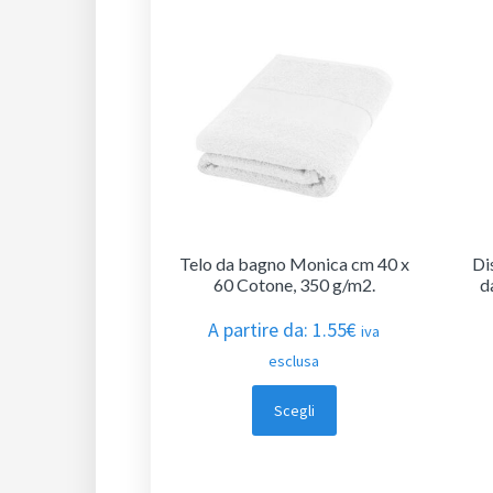
Telo da bagno Monica cm 40 x
Di
60 Cotone, 350 g/m2.
d
A partire da:
1.55
€
iva
esclusa
Scegli