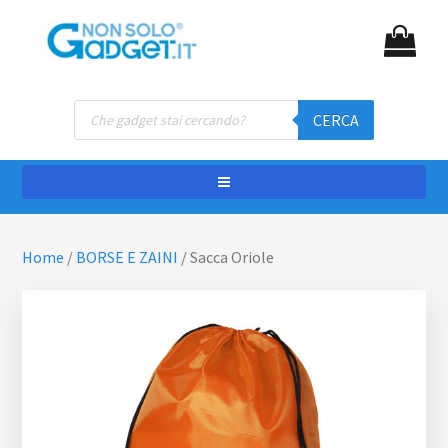
Passa
Passa
NON SOLO GADGET
Gadget personalizzati
al
al
contenuto
piè
principale
di
Ricerca
pagina
CERCA
prodotti
Home
/
BORSE E ZAINI
/
Sacca Oriole