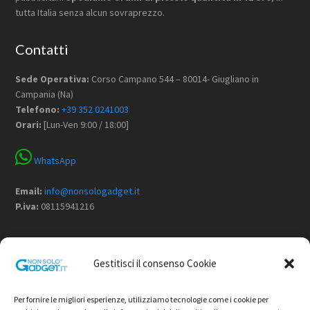
tutta Italia senza alcun sovraprezzo.
Contatti
Sede Operativa:
Corso Campano 544 – 80014- Giugliano in
Campania (Na)
Telefono:
+39 352 0241003
Orari:
[Lun-Ven 9:00 / 18:00]
WhatsApp
Email:
info@nonsologadget.it
P.iva:
08115941216
Menù
Gestitisci il consenso Cookie
Home
Chi Siamo
Per fornire le migliori esperienze, utilizziamo tecnologie come i cookie per