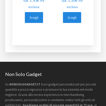
da:
1.95
€
da:
1.20
€
iva
iva
esclusa
esclusa
Scegli
Scegli
Footer
Non Solo Gadget
Su
NONSOLOGADGET.IT
trovi gadget personalizzati per piccole
quantità a prezzi ingrosso e promuovi la tua azienda nel modo
migliore. Grazie alla nostra esperienza in merchandising
produciamo, personalizziamo e vendiamo online tutti gli articoli
pubblicitari.
Spediamo ordini di piccole quantità in 72 ore
, in