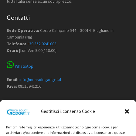
tutta Italia senza alcun sovraprezzo.
Contatti
Sede Operativa:
Corso Campano 544 – 80014- Giugliano in
Campania (Na)
Telefono:
+39 352 0241003
Orari:
[Lun-Ven 9:00 / 18:00]
WhatsApp
Email:
info@nonsologadget.it
P.iva:
08115941216
Menù
Gestitisci il consenso Cookie
Home
Chi Siamo
Per fornire le migliori esperienze, utilizziamo tecnologie come i cookie per
Non Solo Gadget
archiviare e/o accedere alle informazioni del dispositivo. Il consenso a queste