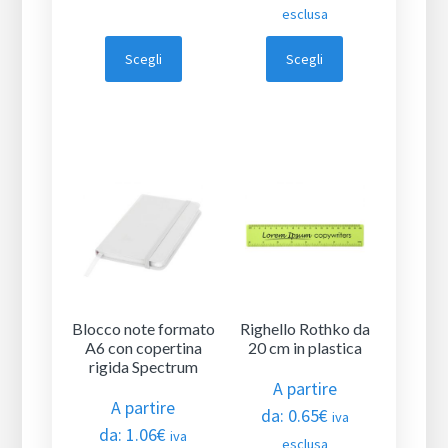
esclusa
Scegli
Scegli
Blocco note formato
Righello Rothko da
A6 con copertina
20 cm in plastica
rigida Spectrum
A partire
A partire
da:
0.65
€
iva
da:
1.06
€
iva
esclusa