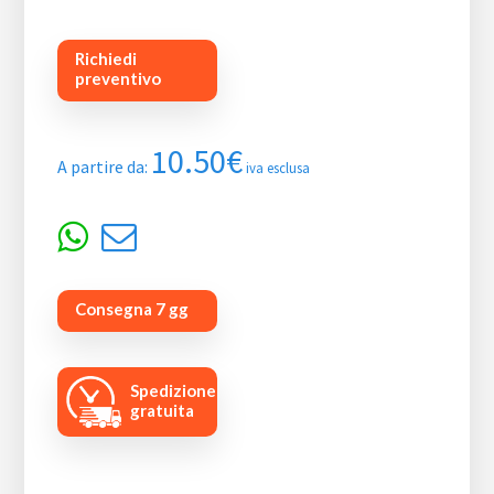
Richiedi
preventivo
10.50
€
A partire da:
iva esclusa
Consegna 7 gg
Spedizione
gratuita