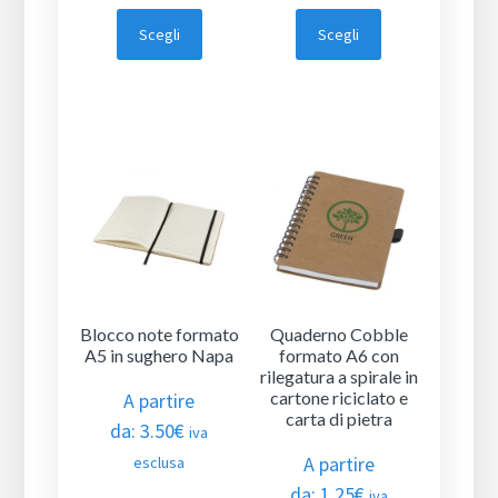
Scegli
Scegli
Blocco note formato
Quaderno Cobble
A5 in sughero Napa
formato A6 con
rilegatura a spirale in
cartone riciclato e
A partire
carta di pietra
da:
3.50
€
iva
A partire
esclusa
da:
1.25
€
iva