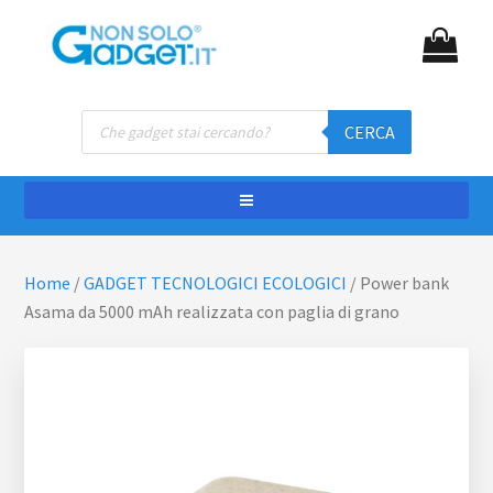
Passa
Passa
NON SOLO GADGET
Gadget personalizzati
al
al
contenuto
piè
principale
di
Ricerca
pagina
CERCA
prodotti
Home
/
GADGET TECNOLOGICI ECOLOGICI
/
Power bank
Asama da 5000 mAh realizzata con paglia di grano