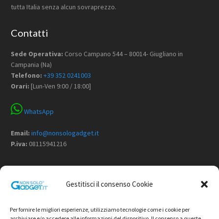
tutta Italia senza alcun sovraprezzo.
Contatti
Sede Operativa:
Corso Campano 544 – 80014- Giugliano in
Campania (Na)
Telefono:
+39 352 0241003
Orari:
[Lun-Ven 9:00 / 18:00]
WhatsApp
Email:
info@nonsologadget.it
P.iva:
08115941216
Menù
Gestitisci il consenso Cookie
Home
Chi Siamo
Per fornire le migliori esperienze, utilizziamo tecnologie come i cookie per
Non Solo Gadget
archiviare e/o accedere alle informazioni del dispositivo. Il consenso a queste