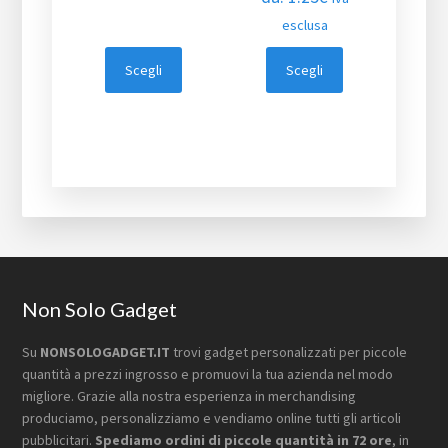
esclusa
Scegli
Scegli
Footer
Non Solo Gadget
Su
NONSOLOGADGET.IT
trovi gadget personalizzati per piccole
quantità a prezzi ingrosso e promuovi la tua azienda nel modo
migliore. Grazie alla nostra esperienza in merchandising
produciamo, personalizziamo e vendiamo online tutti gli articoli
pubblicitari.
Spediamo ordini di piccole quantità in 72 ore
, in