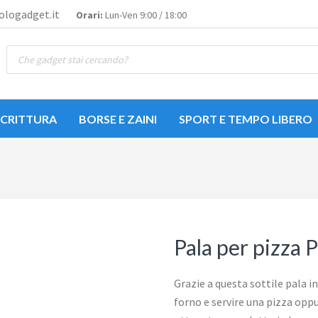
logadget.it
Orari:
Lun-Ven 9:00 / 18:00
Ricerca
prodotti
SCRITTURA
BORSE E ZAINI
SPORT E TEMPO LIBERO
Pala per pizza P
Grazie a questa sottile pala i
forno e servire una pizza opp