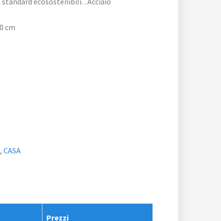
standard ecosostenibili. . Acciaio
40 cm
a
,
CASA
Prezzi