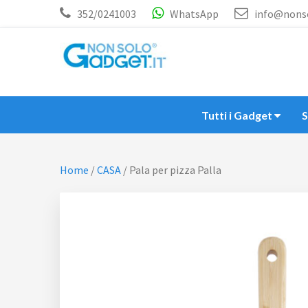
Passa
Passa
352/0241003
WhatsApp
info@nonso
al
al
contenuto
piè
principale
di
NON SOLO GADGET
Gadget personalizzati
pagina
Tutti i Gadget
Home
/
CASA
/
Pala per pizza Palla