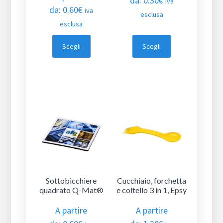
da:
0.30
€
iva
da:
0.60
€
iva
esclusa
esclusa
Scegli
Scegli
Sottobicchiere
Cucchiaio, forchetta
quadrato Q-Mat®
e coltello 3 in 1, Epsy
A partire
A partire