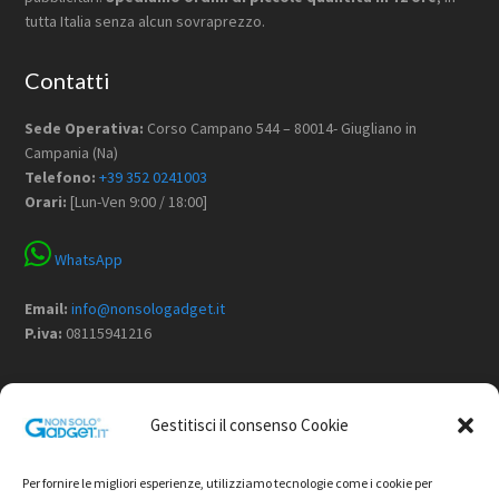
tutta Italia senza alcun sovraprezzo.
Contatti
Sede Operativa:
Corso Campano 544 – 80014- Giugliano in
Campania (Na)
Telefono:
+39 352 0241003
Orari:
[Lun-Ven 9:00 / 18:00]
WhatsApp
Email:
info@nonsologadget.it
P.iva:
08115941216
Menù
Gestitisci il consenso Cookie
Home
Chi Siamo
Per fornire le migliori esperienze, utilizziamo tecnologie come i cookie per