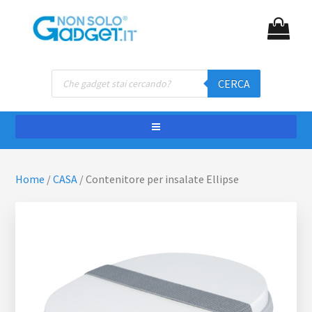
Passa
Passa
NON SOLO GADGET
Gadget personalizzati
al
al
contenuto
piè
principale
di
Ricerca
pagina
CERCA
prodotti
Home
/
CASA
/
Contenitore per insalate Ellipse