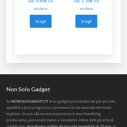
da:
0.60
€
da:
1.30
€
iva
iva
esclusa
esclusa
Scegli
Scegli
Footer
Non Solo Gadget
Su
NONSOLOGADGET.IT
trovi gadget personalizzati per piccole
quantità a prezzi ingrosso e promuovi la tua azienda nel modo
migliore. Grazie alla nostra esperienza in merchandising
produciamo, personalizziamo e vendiamo online tutti gli articoli
pubblicitari.
Spediamo ordini di piccole quantità in 72 ore
, in