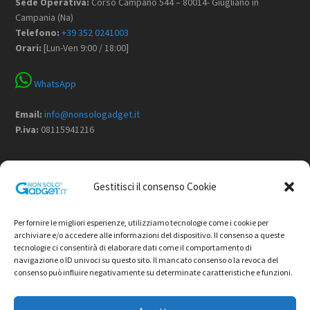
Sede Operativa:
Corso Campano 544 – 80014- Giugliano in
Campania (Na)
Telefono:
+39 352 0241003
Orari:
[Lun-Ven 9:00 / 18:00]
WhatsApp
Email:
info@nonsologadget.it
P.iva:
08115941216
Menù
Gestitisci il consenso Cookie
Home
Chi Siamo
Per fornire le migliori esperienze, utilizziamo tecnologie come i cookie per
Non Solo Gadget
archiviare e/o accedere alle informazioni del dispositivo. Il consenso a queste
tecnologie ci consentirà di elaborare dati come il comportamento di
Shop
navigazione o ID univoci su questo sito. Il mancato consenso o la revoca del
Contatti
consenso può influire negativamente su determinate caratteristiche e funzioni.
Termini e condizioni di vendita
Privacy Policy