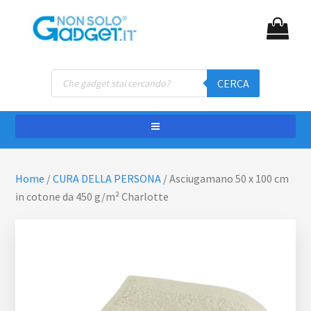
Passa
Passa
NON SOLO GADGET
Gadget personalizzati
al
al
contenuto
piè
principale
di
Ricerca
pagina
CERCA
prodotti
Home
/
CURA DELLA PERSONA
/
Asciugamano 50 x 100 cm
in cotone da 450 g/m² Charlotte