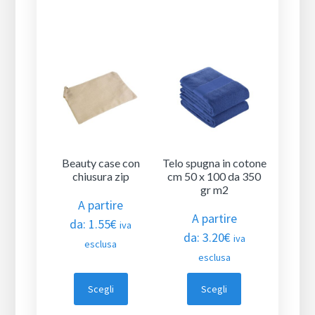
Beauty case con
Telo spugna in cotone
chiusura zip
cm 50 x 100 da 350
gr m2
A partire
A partire
da:
1.55
€
iva
da:
3.20
€
iva
esclusa
esclusa
Scegli
Scegli