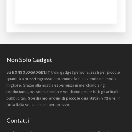
Footer
Non Solo Gadget
Su
NONSOLOGADGET.IT
trovi gadget personalizzati per piccole
quantità a prezzi ingrosso e promuovi la tua azienda nel modo
migliore. Grazie alla nostra esperienza in merchandising
produciamo, personalizziamo e vendiamo online tutti gli articoli
pubblicitari.
Spediamo ordini di piccole quantità in 72 ore
, in
tutta Italia senza alcun sovraprezzo.
Contatti