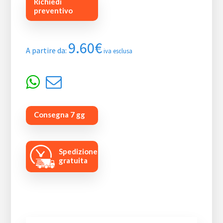
Richiedi
preventivo
9.60
€
A partire da:
iva esclusa
Consegna 7 gg
Spedizione
gratuita