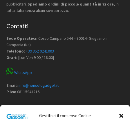
pubblicitari.
Spediamo ordini di piccole quantità in 72 ore
, in
tutta Italia senza alcun sovraprezzo.
Contatti
Sede Operativa:
Corso Campano 544 – 80014- Giugliano in
Campania (Na)
Telefono:
+39 352 0241003
Orari:
[Lun-Ven 9:00 / 18:00]
WhatsApp
Email:
info@nonsologadget.it
P.iva:
08115941216
Menù
Gestitisci il consenso Cookie
Home
Chi Siamo