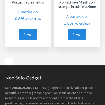
Portachiavi in Feltro
Portachiavi Minik con
stampa in sublimazione
A partire da:
A partire da:
0.85
€
iva esclusa
1.00
€
iva esclusa
Scegli
Scegli
Barra
laterale
primaria
Footer
Non Solo Gadget
Su
NONSOLOGADGET.IT
trovi gadget personalizzati per piccole
quantità a prezzi ingrosso e promuovi la tua azienda nel modo
migliore. Grazie alla nostra esperienza in merchandising
produciamo, personalizziamo e vendiamo online tutti gli articoli