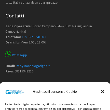
tutta Italia senza alcun sovraprezzo.
Contatti
Sede Operativa:
Corso Campano 544 – 80014- Giugliano in
Campania (Na)
Telefono:
+39 352 0241003
Orari:
[Lun-Ven 9:00 / 18:00]
WhatsApp
Email:
info@nonsologadget.it
P.iva:
08115941216
Menù
Gestitisci il consenso Cookie
Home
Chi Siamo
Per fornire le migliori esperienze, utilizziamo tecnologie come i cookie per
Non Solo Gadget
archiviare e/o accedere alle informazioni del dispositivo. Il consenso a queste