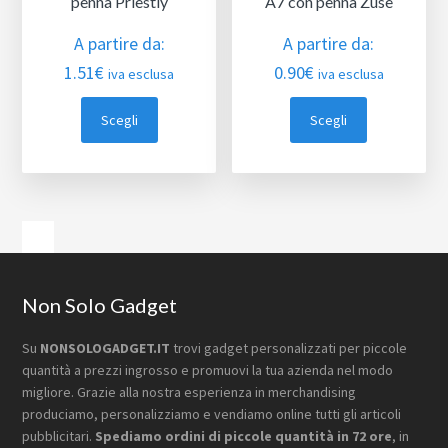
penna Priestly
A7 con penna Zuse
A partire da:
A partire da:
1.51
€
0.90
€
iva esclusa
iva esclusa
Scegli
Scegli
Barra
laterale
primaria
Footer
Non Solo Gadget
Su
NONSOLOGADGET.IT
trovi gadget personalizzati per piccole
quantità a prezzi ingrosso e promuovi la tua azienda nel modo
migliore. Grazie alla nostra esperienza in merchandising
produciamo, personalizziamo e vendiamo online tutti gli articoli
pubblicitari.
Spediamo ordini di piccole quantità in 72 ore
, in