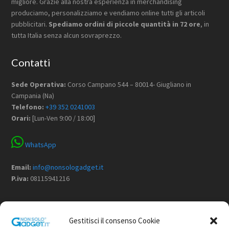
migliore. Grazie alla nostra esperienza in merchandising
produciamo, personalizziamo e vendiamo online tutti gli articoli
pubblicitari.
Spediamo ordini di piccole quantità in 72 ore
, in
tutta Italia senza alcun sovraprezzo.
Contatti
Sede Operativa:
Corso Campano 544 – 80014- Giugliano in
Campania (Na)
Telefono:
+39 352 0241003
Orari:
[Lun-Ven 9:00 / 18:00]
WhatsApp
Email:
info@nonsologadget.it
P.iva:
08115941216
Menù
Gestitisci il consenso Cookie
Home