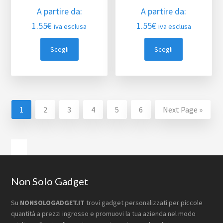
A partire da:
A partire da:
1.55
€
1.55
€
iva esclusa
iva esclusa
Scegli
Scegli
1
2
3
4
5
6
Next Page »
Barra
laterale
primaria
Footer
Non Solo Gadget
Su
NONSOLOGADGET.IT
trovi gadget personalizzati per piccole
quantità a prezzi ingrosso e promuovi la tua azienda nel modo